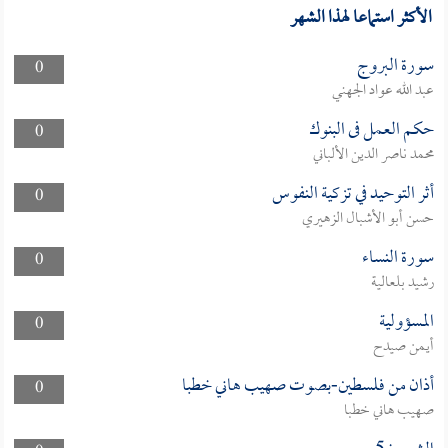
الأكثر استماعا لهذا الشهر
سورة البروج
0
عبد الله عواد الجهني
حكم العمل فى البنوك
0
محمد ناصر الدين الألباني
أثر التوحيد في تزكية النفوس
0
حسن أبو الأشبال الزهيري
سورة النساء
0
رشيد بلعالية
المسؤولية
0
أيمن صيدح
أذان من فلسطين-بصوت صهيب هاني خطبا
0
صهيب هاني خطبا