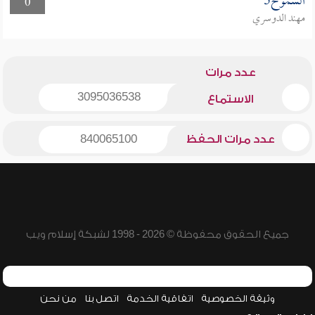
الشموخ5
0
مهند الدوسري
عدد مرات
3095036538
الاستماع
عدد مرات الحفظ
840065100
جميع الحقوق محفوظة © 2026 - 1998 لشبكة إسلام ويب
وثيقة الخصوصية
اتفاقية الخدمة
اتصل بنا
من نحن