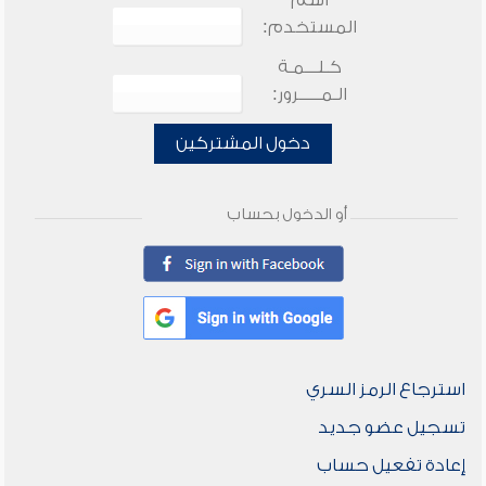
اسم
المستخدم:
كـلـــمـة
الـمـــــرور:
دخول المشتركين
أو الدخول بحساب
استرجاع الرمز السري
تسجيل عضو جديد
إعادة تفعيل حساب