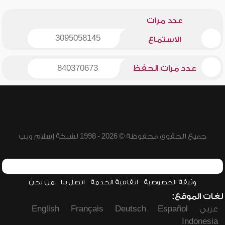
عدد مرات
3095058145
الاستماع
عدد مرات الحفظ
840370673
جميع الحقوق محفوظة © 2026 - 1998 لشبكة إسلام ويب
وثيقة الخصوصية
اتفاقية الخدمة
اتصل بنا
من نحن
لغات الموقع:
عربي
Español
Deutsch
Français
English
Indonesia