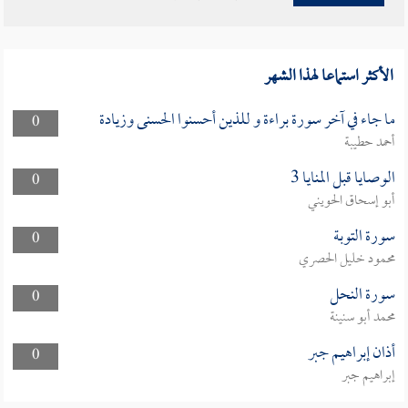
الأكثر استماعا لهذا الشهر
ما جاء في آخر سورة براءة و للذين أحسنوا الحسنى وزيادة
0
أحمد حطيبة
الوصايا قبل المنايا 3
0
أبو إسحاق الحويني
سورة التوبة
0
محمود خليل الحصري
سورة النحل
0
محمد أبو سنينة
أذان إبراهيم جبر
0
إبراهيم جبر