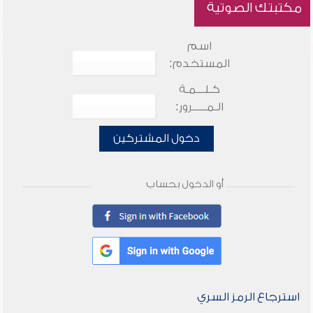
مكتبتك الصوتية
اسم
المستخدم:
كـلـــمـة
الـمـــــرور:
دخول المشتركين
أو الدخول بحساب
استرجاع الرمز السري