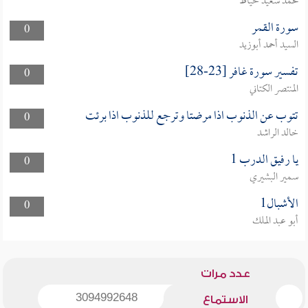
محمد سعيد خياط
سورة القمر
0
السيد أحمد أبوزيد
تفسير سورة غافر [23-28]
0
المنتصر الكتاني
تتوب عن الذنوب اذا مرضتا وترجع للذنوب اذا برئت
0
خالد الراشد
يا رفيق الدرب 1
0
سمير البشيري
الأشبال1
0
أبو عبد الملك
عدد مرات
3094992648
الاستماع