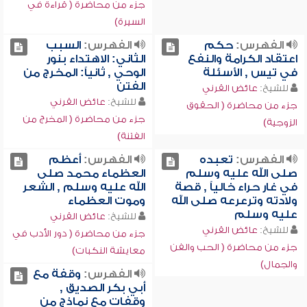
جزء من محاضرة ( قراءة في
السيرة)
الفهرس:
حكم
الفهرس:
السبب
اعتقاد الكرامة والنفع
الثاني: الاهتداء بنور
في تيس , الأسئلة
الوحي , ثانياً: المخرج من
الفتن
للشيخ:
عائض القرني
للشيخ:
عائض القرني
جزء من محاضرة ( الحقوق
جزء من محاضرة ( المخرج من
الزوجية)
الفتنة)
الفهرس:
تعبده
الفهرس:
أعظم
صلى الله عليه وسلم
العظماء محمد صلى
في غار حراء خالياً , قصة
الله عليه وسلم , الشعر
ولادته وترعرعه صلى الله
وموت العظماء
عليه وسلم
للشيخ:
عائض القرني
للشيخ:
عائض القرني
جزء من محاضرة ( دور الأدب في
جزء من محاضرة ( الحب والفن
معايشة النكبات)
والجمال)
الفهرس:
وقفة مع
أبي بكر الصديق ,
وقفات مع نماذج من