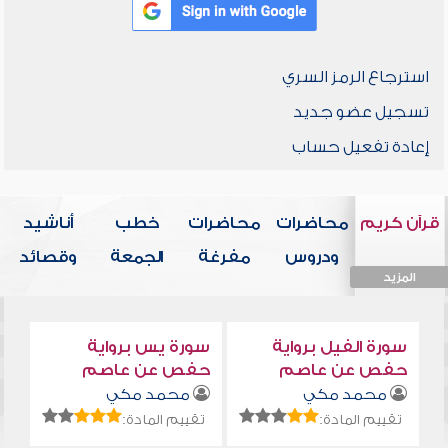
استرجاع الرمز السري
تسجيل عضو جديد
إعادة تفعيل حساب
قرآن كريم
محاضرات
محاضرات
خطب
أناشيد
ودروس
مفرغة
الجمعة
وقصائد
المزيد
المزيد
المزيد
المزيد
المزيد
سورة الفيل برواية
سورة يس برواية
حفص عن عاصم
حفص عن عاصم
محمد مكي
محمد مكي
تقييم المادة:
تقييم المادة: