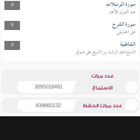
سورة المرسلات
0
عبد العزيز الأحمد
سورة الشرح
0
علي الحذيفي
الشاطبية
0
الشيخ:عبد الرشيد بن الشيخ علي صوفي
عدد مرات
3095018491
الاستماع
عدد مرات الحفظ
839860132