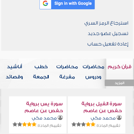
استرجاع الرمز السري
تسجيل عضو جديد
إعادة تفعيل حساب
قرآن كريم
محاضرات
محاضرات
خطب
أناشيد
ودروس
مفرغة
الجمعة
وقصائد
المزيد
المزيد
المزيد
المزيد
المزيد
سورة الفيل برواية
سورة يس برواية
حفص عن عاصم
حفص عن عاصم
محمد مكي
محمد مكي
تقييم المادة:
تقييم المادة: