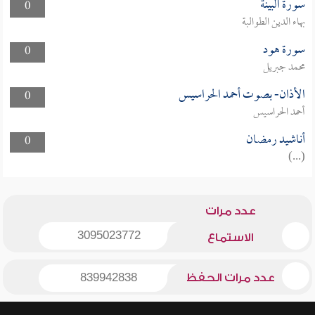
سورة البينة
0
بهاء الدين الطوالبة
سورة هود
0
محمد جبريل
الأذان- بصوت أحمد الحراسيس
0
أحمد الحراسيس
أناشيد رمضان
0
(...)
عدد مرات
3095023772
الاستماع
عدد مرات الحفظ
839942838