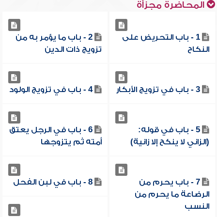
المحاضرة مجزأة
1 - باب التحريض على
2 - باب ما يؤمر به من
النكاح
تزويج ذات الدين
3 - باب في تزويج الأبكار
4 - باب في تزويج الولود
5 - باب في قوله:
6 - باب في الرجل يعتق
(الزاني لا ينكح إلا زانية)
أمته ثم يتزوجها
7 - باب يحرم من
8 - باب في لبن الفحل
الرضاعة ما يحرم من
النسب