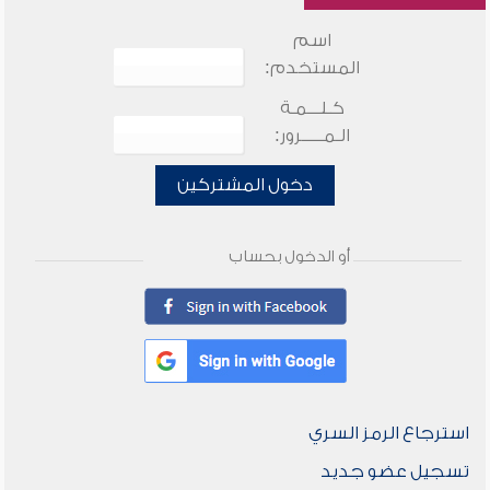
اسم
المستخدم:
كـلـــمـة
الـمـــــرور:
دخول المشتركين
أو الدخول بحساب
استرجاع الرمز السري
تسجيل عضو جديد