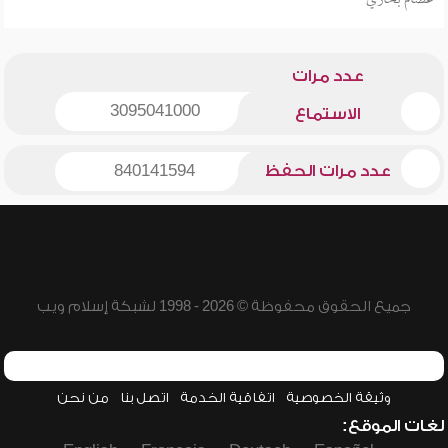
عصام بخاري
عدد مرات
3095041000
الاستماع
عدد مرات الحفظ
840141594
جميع الحقوق محفوظة © 2026 - 1998 لشبكة إسلام ويب
وثيقة الخصوصية
اتفاقية الخدمة
اتصل بنا
من نحن
لغات الموقع: