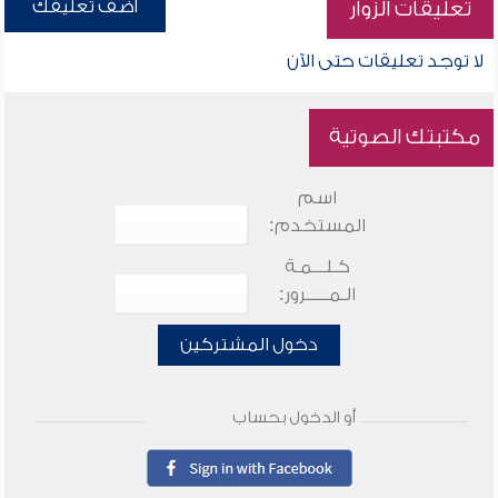
أضف تعليقك
تعليقات الزوار
لا توجد تعليقات حتى الآن
مكتبتك الصوتية
اسم
المستخدم:
كـلـــمـة
الـمـــــرور:
دخول المشتركين
أو الدخول بحساب