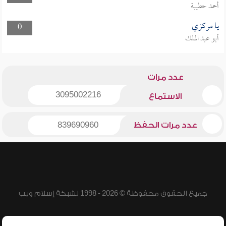
أحمد حطيبة
يا مركزي
0
أبو عبد الملك
عدد مرات
3095002216
الاستماع
عدد مرات الحفظ
839690960
جميع الحقوق محفوظة © 2026 - 1998 لشبكة إسلام ويب