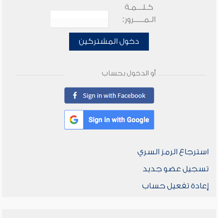
كـلـــمـة
الـمـــــرور:
دخول المشتركين
أو الدخول بحساب
استرجاع الرمز السري
تسجيل عضو جديد
إعادة تفعيل حساب