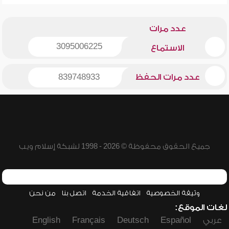
عدد مرات
3095006225
الاستماع
عدد مرات الحفظ
839748933
جميع الحقوق محفوظة © 2026 - 1998 لشبكة إسلام ويب
وثيقة الخصوصية
اتفاقية الخدمة
اتصل بنا
من نحن
لغات الموقع:
عربي
Español
Deutsch
Français
English