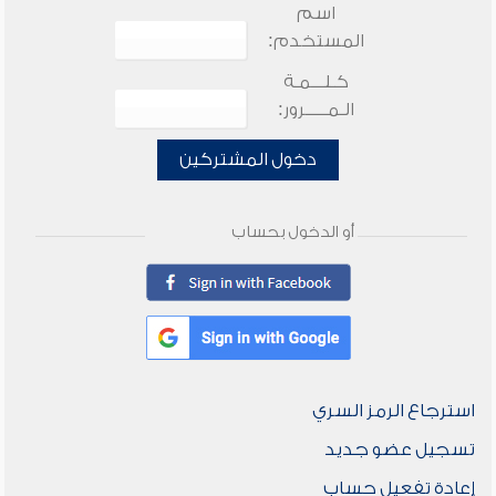
اسم
المستخدم:
كـلـــمـة
الـمـــــرور:
دخول المشتركين
أو الدخول بحساب
استرجاع الرمز السري
تسجيل عضو جديد
إعادة تفعيل حساب