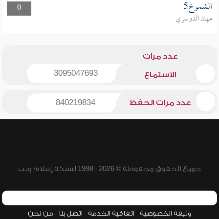
الشموخ5
0
مهند الدوسري
عدد مرات
3095047693
الاستماع
عدد مرات الحفظ
840219834
جميع الحقوق محفوظة © 2026 - 1998 لشبكة إسلام ويب
وثيقة الخصوصية
اتفاقية الخدمة
اتصل بنا
من نحن