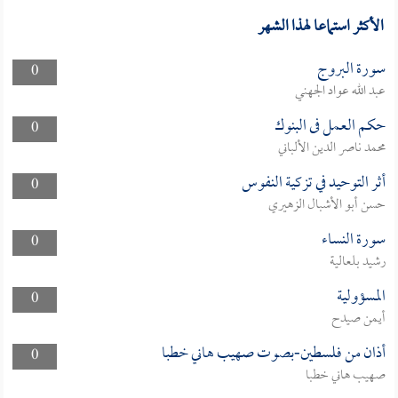
الأكثر استماعا لهذا الشهر
سورة البروج
0
عبد الله عواد الجهني
حكم العمل فى البنوك
0
محمد ناصر الدين الألباني
أثر التوحيد في تزكية النفوس
0
حسن أبو الأشبال الزهيري
سورة النساء
0
رشيد بلعالية
المسؤولية
0
أيمن صيدح
أذان من فلسطين-بصوت صهيب هاني خطبا
0
صهيب هاني خطبا