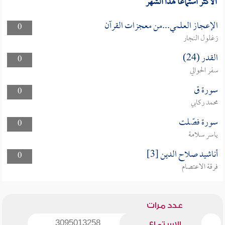
الأكثر استماعا لهذا الشهر
الإعجاز العلمي...من معجزات القرآن
0
زغلول النجار
القدر (24)
0
سفر الحوالي
سورة ق
0
محمد ركابي
سورة فصّلت
0
ياسر سلامة
أناشيد صلاح الدين [3]
0
فرقة الاعتصام
عدد مرات
3095013258
الاستماع