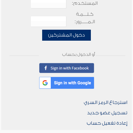
المستخدم:
كـلـــمـة
الـمـــــرور:
دخول المشتركين
أو الدخول بحساب
استرجاع الرمز السري
تسجيل عضو جديد
إعادة تفعيل حساب