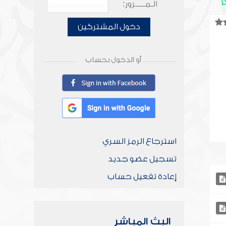
الـمـــــرور:
دخول المشتركين
أو الدخول بحساب
استرجاع الرمز السري
تسجيل عضو جديد
إعادة تفعيل حساب
البث المباشر