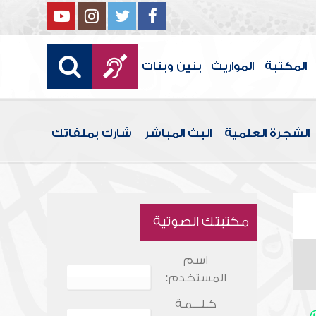
المكتبة
المواريث
بنين وبنات
الشجرة العلمية
البث المباشر
شارك بملفاتك
مكتبتك الصوتية
اسم
المستخدم:
كـلـــمـة