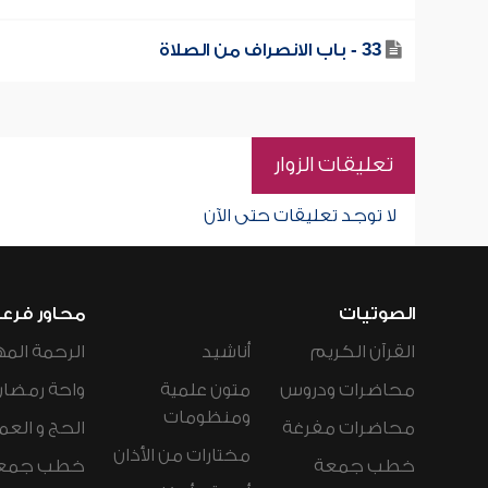
33 - باب الانصراف من الصلاة
تعليقات الزوار
لا توجد تعليقات حتى الآن
الصوتيات
محاور فرع
القرآن الكريم
أناشيد
الرحمة المه
محاضرات ودروس
متون علمية
واحة رمضان
ومنظومات
محاضرات مفرغة
الحج و العم
مختارات من الأذان
خطب جمعة
خطب جمع