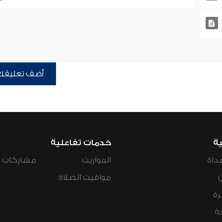
أضف تعليقك
ية
خدمات تفاعلية
داة
المواريث
مشاركات ال
مواقيت الصلاة
رة
ة