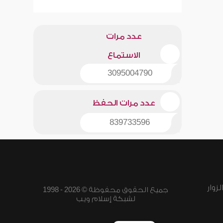
عدد مرات
الاستماع
3095004790
عدد مرات الحفظ
839733596
زوار
جميع الحقوق محفوظة © 2026 - 1998
لشبكة إسلام ويب