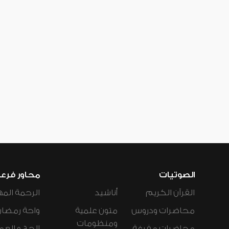
الصوتيات
محاور فرع
القرآن الكريم
أناشيد
الرحمة المه
محاضرات ودروس
متون علمية
واحة رمضان
ومنظومات
محاضرات مفرغة
الحج و العم