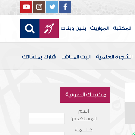
المكتبة
المواريث
بنين وبنات
الشجرة العلمية
البث المباشر
شارك بملفاتك
مكتبتك الصوتية
اسم
المستخدم:
كـلـــمـة