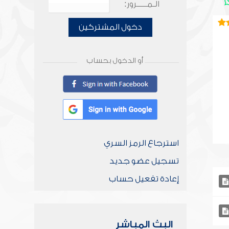
الـمـــــرور:
دخول المشتركين
أو الدخول بحساب
استرجاع الرمز السري
تسجيل عضو جديد
إعادة تفعيل حساب
البث المباشر