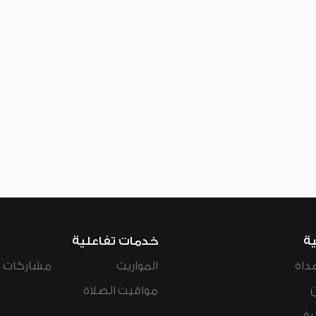
ية
خدمات تفاعلية
داة
المواريث
مشاركات ال
مواقيت الصلاة
رة