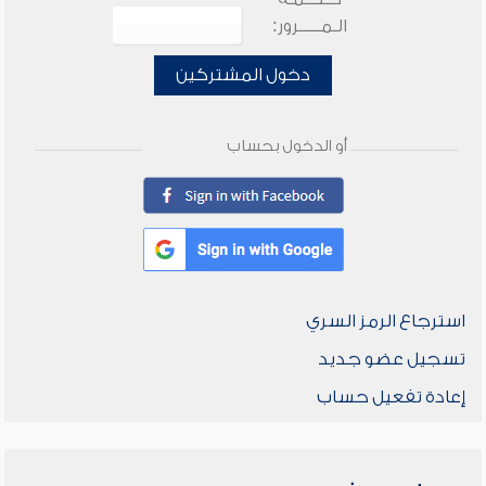
الـمـــــرور:
دخول المشتركين
أو الدخول بحساب
استرجاع الرمز السري
تسجيل عضو جديد
إعادة تفعيل حساب