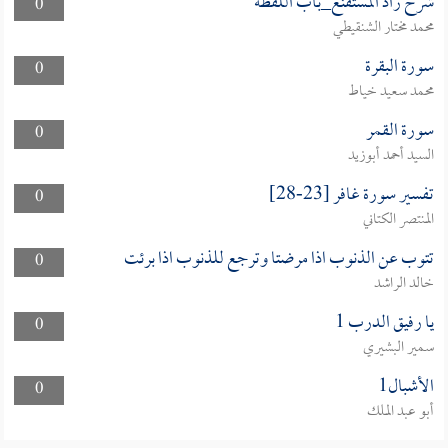
شرح زاد المستقنع_باب اللقطة
0
محمد مختار الشنقيطي
سورة البقرة
0
محمد سعيد خياط
سورة القمر
0
السيد أحمد أبوزيد
تفسير سورة غافر [23-28]
0
المنتصر الكتاني
تتوب عن الذنوب اذا مرضتا وترجع للذنوب اذا برئت
0
خالد الراشد
يا رفيق الدرب 1
0
سمير البشيري
الأشبال1
0
أبو عبد الملك