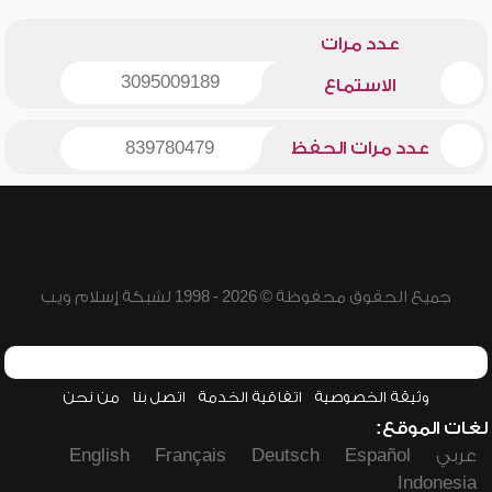
عدد مرات
3095009189
الاستماع
عدد مرات الحفظ
839780479
جميع الحقوق محفوظة © 2026 - 1998 لشبكة إسلام ويب
وثيقة الخصوصية
اتفاقية الخدمة
اتصل بنا
من نحن
لغات الموقع:
عربي
Español
Deutsch
Français
English
Indonesia