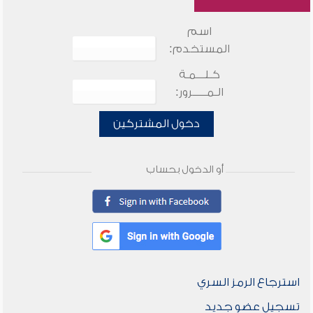
اسم
المستخدم:
كـلـــمـة
الـمـــــرور:
دخول المشتركين
أو الدخول بحساب
استرجاع الرمز السري
تسجيل عضو جديد