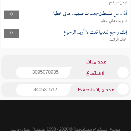
أيمن صيدح
أذان من فلسطين-بصوت صهيب هاني خطبا
0
صهيب هاني خطبا
إنك راجع للدنيا قلت لا أريد الرجوع
0
خالد الراشد
عدد مرات
3095070935
الاستماع
عدد مرات الحفظ
840531512
جميع الحقوق محفوظة © 2026 - 1998 لشبكة إسلام ويب