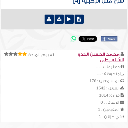
شرح متن الرحبية [4]
محمد الحسن الددو
تقييم المادة:
الشنقيطي
معلومات : ---
ملحوظة : ---
المستمعين : 176
التنزيل : 1542
قراءة: 1814
الرسائل : 0
المقيميّن : 1
في خزائن : 1