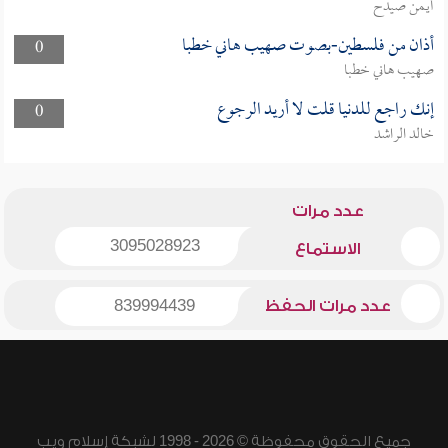
أيمن صيدح
أذان من فلسطين-بصوت صهيب هاني خطبا
0
صهيب هاني خطبا
إنك راجع للدنيا قلت لا أريد الرجوع
0
خالد الراشد
عدد مرات
3095028923
الاستماع
عدد مرات الحفظ
839994439
جميع الحقوق محفوظة © 2026 - 1998 لشبكة إسلام ويب