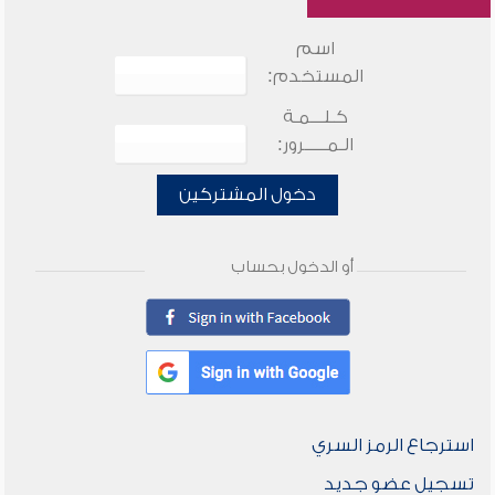
اسم
المستخدم:
كـلـــمـة
الـمـــــرور:
دخول المشتركين
أو الدخول بحساب
استرجاع الرمز السري
تسجيل عضو جديد