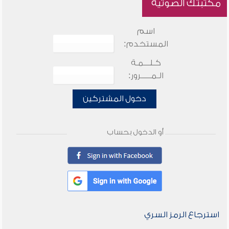
مكتبتك الصوتية
اسم
المستخدم:
كـلـــمـة
الـمـــــرور:
دخول المشتركين
أو الدخول بحساب
استرجاع الرمز السري