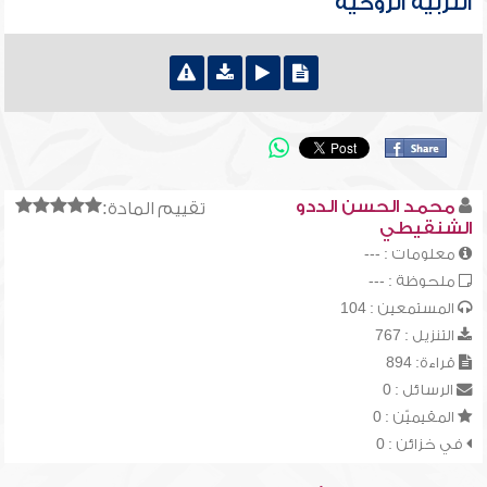
التربية الروحية
محمد الحسن الددو
تقييم المادة:
الشنقيطي
معلومات : ---
ملحوظة : ---
المستمعين : 104
التنزيل : 767
قراءة: 894
الرسائل : 0
المقيميّن : 0
في خزائن : 0