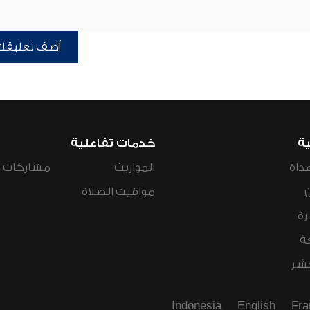
أضف تعليقك
ية
خدمات تفاعلية
داة
المواريث
مشاركات ال
مواقيت الصلاة
رة
ة
عشر
Indonesia
English
Fra