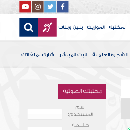
المكتبة
المواريث
بنين وبنات
الشجرة العلمية
البث المباشر
شارك بملفاتك
مكتبتك الصوتية
اسم
المستخدم:
كـلـــمـة