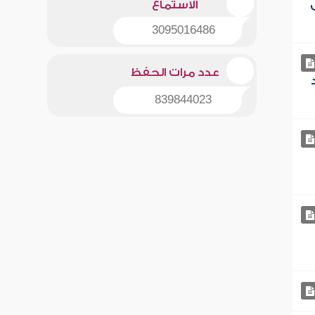
ل
الاستماع
3095016486
عدد مرات الحفظ
839844023