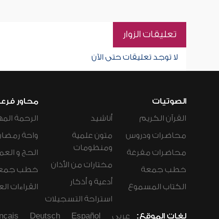
تعليقات الزوار
لا توجد تعليقات حتى الآن
الصوتيات
محاور فرع
القرآن الكريم
أناشيد
الرحمة المه
محاضرات ودروس
متون علمية
واحة رمضان
ومنظومات
محاضرات مفرغة
الحج و العم
مختارات من الأذان
خطب جمعة
خطب جمع
أدعية و أذكار
الكتاب المسموع
القراءات ال
استراحة التسجيلات
لغات الموقع:
عربي
Español
Deutsch
nçais