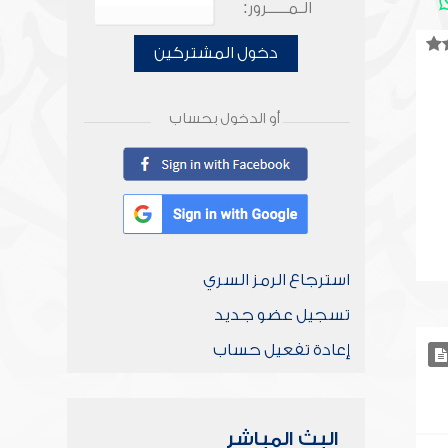
الـمـــــرور:
دخول المشتركين
أو الدخول بحساب
استرجاع الرمز السري
تسجيل عضو جديد
إعادة تفعيل حساب
البث المباشر