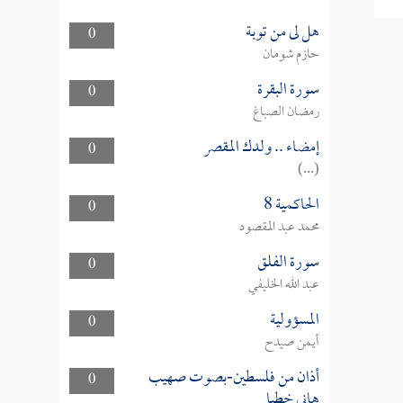
هل لى من توبة
0
حازم شومان
سورة البقرة
0
رمضان الصباغ
إمضاء .. ولدك المقصر
0
(...)
الحاكمية 8
0
محمد عبد المقصود
سورة الفلق
0
عبد الله الخليفي
المسؤولية
0
أيمن صيدح
أذان من فلسطين-بصوت صهيب
0
هاني خطبا