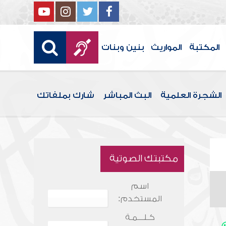
المكتبة
المواريث
بنين وبنات
الشجرة العلمية
البث المباشر
شارك بملفاتك
مكتبتك الصوتية
اسم
المستخدم:
كـلـــمـة