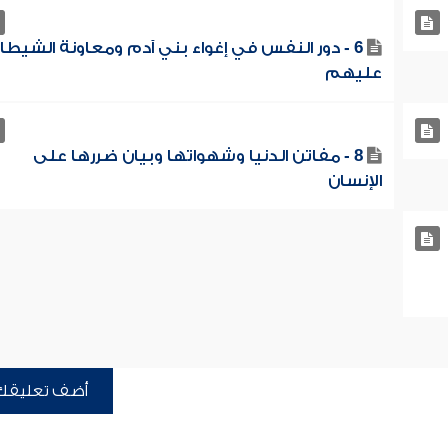
6 - دور النفس في إغواء بني آدم ومعاونة الشيطا
عليهم
8 - مفاتن الدنيا وشهواتها وبيان ضررها على
الإنسان
أضف تعليقك