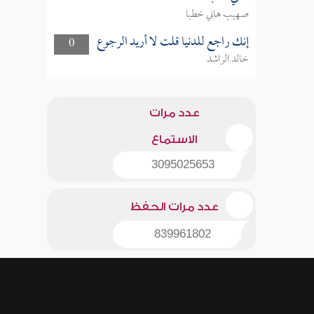
صهيب هاني خطبا
إنك راجع للدنيا قلت لا أريد الرجوع
0
خالد الراشد
عدد مرات
الاستماع
3095025653
عدد مرات الحفظ
839961802