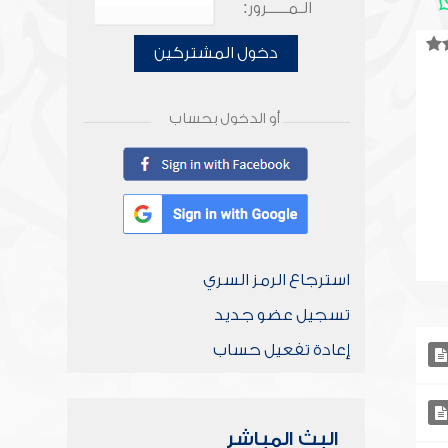
الـمـــــرور:
دخول المشتركين
أو الدخول بحساب
استرجاع الرمز السري
تسجيل عضو جديد
إعادة تفعيل حساب
البث المباشر