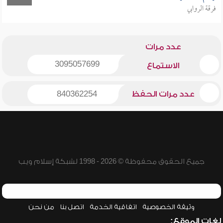
فرقة الروابي
عدد مرات
3095057699
الاستماع
عدد مرات الحفظ
840362254
جميع الحقوق محفوظة © 2026 - 1998 لشبكة إسلام ويب
وثيقة الخصوصية
اتفاقية الخدمة
اتصل بنا
من نحن
لغات الموقع: