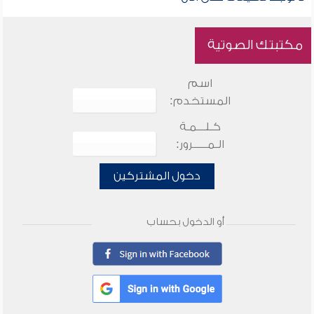
مكتبتك الصوتية
اسم
المستخدم:
كـلـــمـة
الـمـــــرور:
دخول المشتركين
أو الدخول بحساب