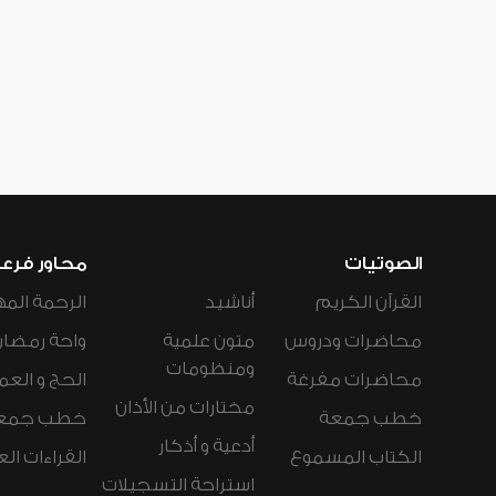
الصوتيات
محاور فرع
القرآن الكريم
أناشيد
الرحمة المه
محاضرات ودروس
متون علمية
واحة رمضان
ومنظومات
محاضرات مفرغة
الحج و العم
مختارات من الأذان
خطب جمعة
خطب جمع
أدعية و أذكار
الكتاب المسموع
القراءات ال
استراحة التسجيلات