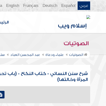
عربي
Español
Deutsch
Français
English
ia
الرئي
الصوتيات
الصوتيات
علماء ودعاة
عبد المحسن العباد
سلس
شرح سنن النسائي - كتاب النكاح - (باب تحر
المرأة وخالتها)