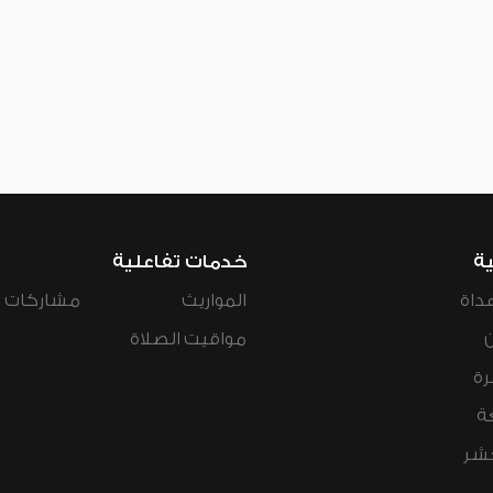
ية
خدمات تفاعلية
داة
المواريث
مشاركات ال
مواقيت الصلاة
رة
ة
عشر