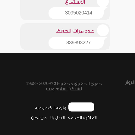
الاستماع
3095020414
عدد مرات الحفظ
839893227
زوار
جميع الحقوق محفوظة © 2026 - 1998
لشبكة إسلام ويب
وثيقة الخصوصية
اتفاقية الخدمة
اتصل بنا
من نحن