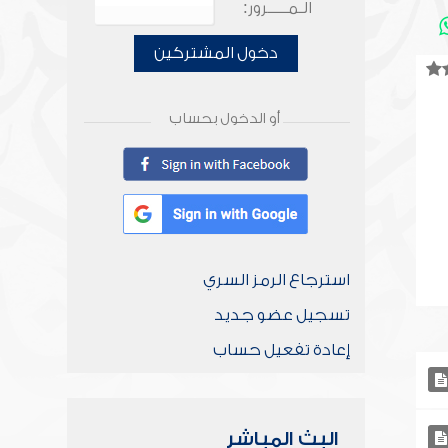
الـمـــــرور:
دخول المشتركين
أو الدخول بحساب
استرجاع الرمز السري
تسجيل عضو جديد
إعادة تفعيل حساب
البث المباشر