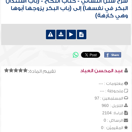
شرح سنن النسائي - كتاب النكاح - (باب استئذان
البكر في نفسها) إلى (باب البكر يزوجها أبوها
وهي كارهة)
عبد المحسن العباد
تقييم المادة:
معلومات : ---
ملحوظة : ---
المستمعين : 97
التنزيل : 960
قراءة: 2104
الرسائل : 0
المقيميّن : 0