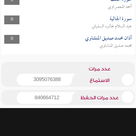
0
أحمد المعصراوي
سورة الجاثية
0
عبد السلام غالب السفياني
أذان محمد صديق المنشاوي
0
محمد صديق المنشاوي
عدد مرات
3095076388
الاستماع
عدد مرات الحفظ
840664712