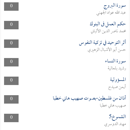
سورة البروج
0
عبد الله عواد الجهني
حكم العمل فى البنوك
0
محمد ناصر الدين الألباني
أثر التوحيد في تزكية النفوس
0
حسن أبو الأشبال الزهيري
سورة النساء
0
رشيد بلعالية
المسؤولية
0
أيمن صيدح
أذان من فلسطين-بصوت صهيب هاني خطبا
0
صهيب هاني خطبا
الشموخ5
0
مهند الدوسري