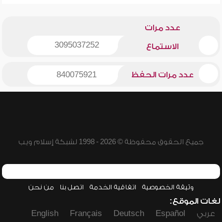
عدد مرات
3095037252
الاستماع
عدد مرات الحفظ
840075921
جميع الحقوق محفوظة © 2026 - 1998 لشبكة إسلام ويب
وثيقة الخصوصية
اتفاقية الخدمة
اتصل بنا
من نحن
لغات الموقع:
عربي
Español
Deutsch
Français
English