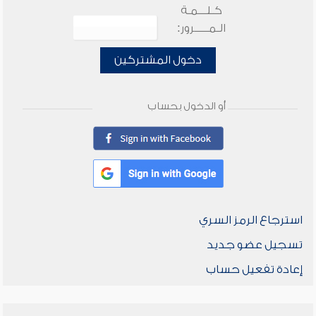
كـلـــمـة
الـمـــــرور:
دخول المشتركين
أو الدخول بحساب
استرجاع الرمز السري
تسجيل عضو جديد
إعادة تفعيل حساب