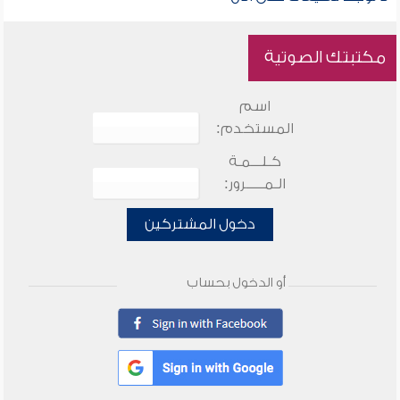
مكتبتك الصوتية
اسم
المستخدم:
كـلـــمـة
الـمـــــرور:
دخول المشتركين
أو الدخول بحساب