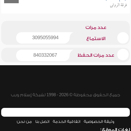
فرقة الروابي
عدد مرات
3095055994
الاستماع
عدد مرات الحفظ
840332067
جميع الحقوق محفوظة © 2026 - 1998 لشبكة إسلام ويب
وثيقة الخصوصية
اتفاقية الخدمة
اتصل بنا
من نحن
لغات الموقع: