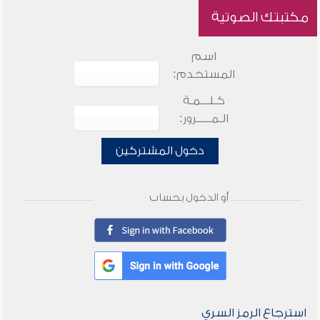
مكتبتك الصوتية
اسم
المستخدم:
كـلـــمـة
الـمـــــرور:
دخول المشتركين
أو الدخول بحساب
استرجاع الرمز السري