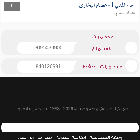
الحرم المدني 1 - عصام البخارى
0
عصام بخاري
عدد مرات
3095039900
الاستماع
عدد مرات الحفظ
840126991
جميع الحقوق محفوظة © 2026 - 1998 لشبكة إسلام ويب
وثيقة الخصوصية
اتفاقية الخدمة
اتصل بنا
من نحن