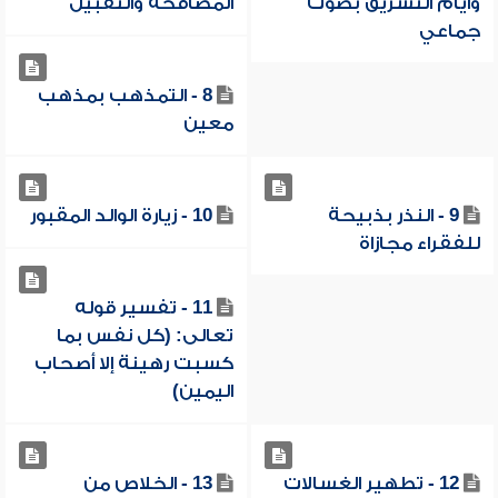
وأيام التشريق بصوت
المصافحة والتقبيل
جماعي
8 - التمذهب بمذهب
معين
9 - النذر بذبيحة
10 - زيارة الوالد المقبور
للفقراء مجازاة
11 - تفسير قوله
تعالى: (كل نفس بما
كسبت رهينة إلا أصحاب
اليمين)
12 - تطهير الغسالات
13 - الخلاص من