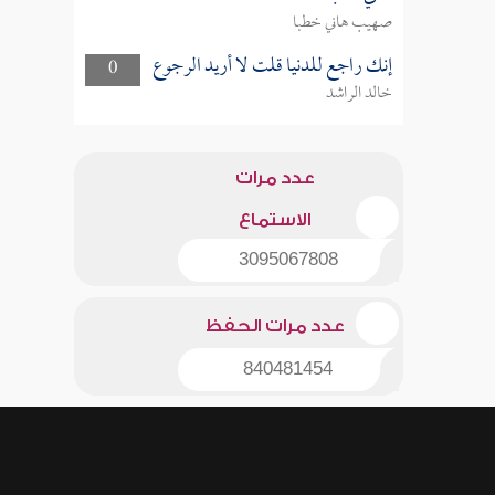
صهيب هاني خطبا
إنك راجع للدنيا قلت لا أريد الرجوع
0
خالد الراشد
عدد مرات
الاستماع
3095067808
عدد مرات الحفظ
840481454