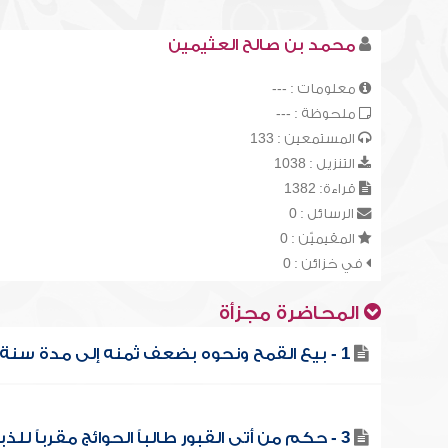
محمد بن صالح العثيمين
معلومات : ---
ملحوظة : ---
المستمعين : 133
التنزيل : 1038
قراءة: 1382
الرسائل : 0
المقيميّن : 0
في خزائن : 0
المحاضرة مجزأة
1 - بيع القمح ونحوه بضعف ثمنه إلى مدة سنة
3 - حكم من أتى القبور طالباً الحوائج مقرباً للذبائح