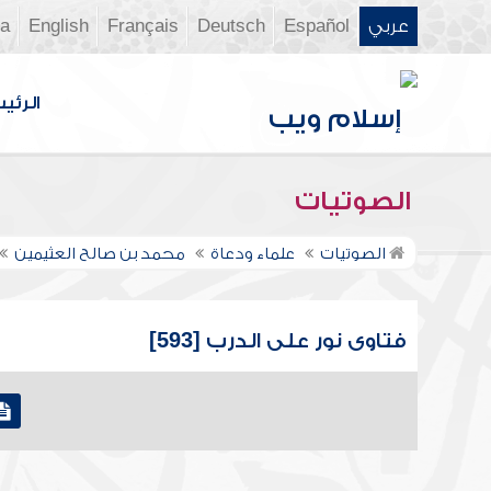
عربي
Español
Deutsch
Français
English
ia
الرئي
الصوتيات
الصوتيات
علماء ودعاة
محمد بن صالح العثيمين
فتاوى نور على الدرب [593]