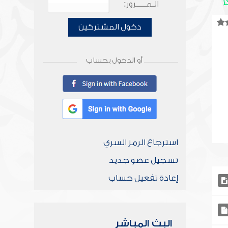
الـمـــــرور:
دخول المشتركين
أو الدخول بحساب
استرجاع الرمز السري
تسجيل عضو جديد
إعادة تفعيل حساب
البث المباشر