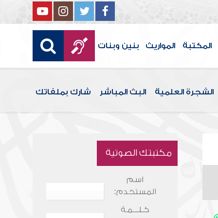
المكتبة
المواريث
بنين وبنات
الشجرة العلمية
البث المباشر
شارك بملفاتك
مكتبتك الصوتية
اسم
المستخدم:
كـلـــمـة