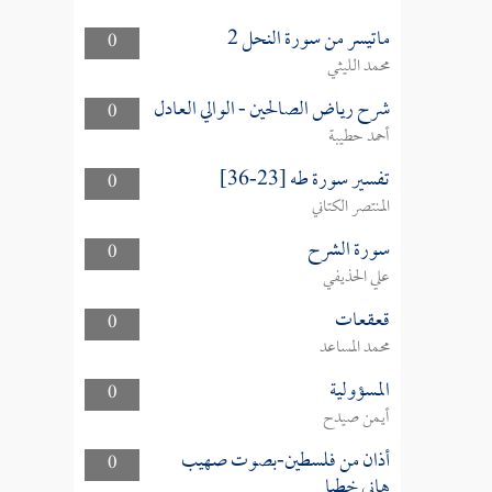
ماتيسر من سورة النحل 2
0
محمد الليثي
شرح رياض الصالحين - الوالي العادل
0
أحمد حطيبة
تفسير سورة طه [23-36]
0
المنتصر الكتاني
سورة الشرح
0
علي الحذيفي
قعقعات
0
محمد المساعد
المسؤولية
0
أيمن صيدح
أذان من فلسطين-بصوت صهيب
0
هاني خطبا