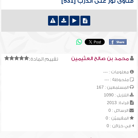
فتاوى نور على الدرب [531]
محمد بن صالح العثيمين
تقييم المادة:
معلومات : ---
ملحوظة : ---
المستمعين : 167
التنزيل : 1090
قراءة: 2013
الرسائل : 0
المقيميّن : 0
في خزائن : 0