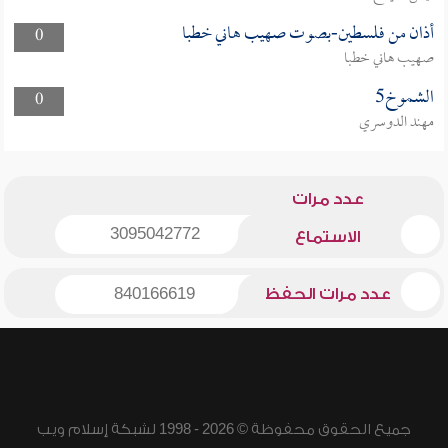
أذان من فلسطين-بصوت صهيب هاني خطبا
0
صهيب هاني خطبا
الشموخ5
0
مهند الدوسري
عدد مرات
3095042772
الاستماع
عدد مرات الحفظ
840166619
جميع الحقوق محفوظة © 2026 - 1998 لشبكة إسلام ويب