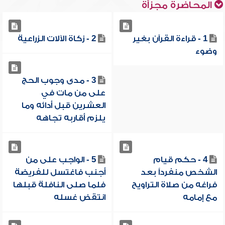
المحاضرة مجزأة
1 - قراءة القرآن بغير
2 - زكاة الآلات الزراعية
وضوء
3 - مدى وجوب الحج
على من مات في
العشرين قبل أدائه وما
يلزم أقاربه تجاهه
4 - حكم قيام
5 - الواجب على من
الشخص منفرداً بعد
أجنب فاغتسل للفريضة
فراغه من صلاة التراويح
فلما صلى النافلة قبلها
مع إمامه
انتقض غسله