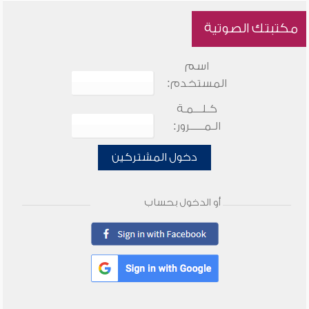
مكتبتك الصوتية
اسم
المستخدم:
كـلـــمـة
الـمـــــرور:
دخول المشتركين
أو الدخول بحساب