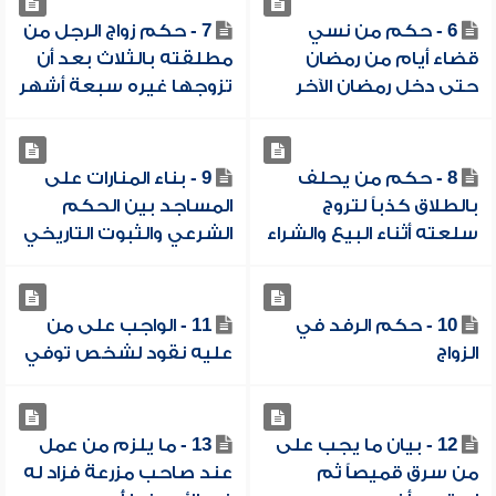
6 - حكم من نسي
7 - حكم زواج الرجل من
قضاء أيام من رمضان
مطلقته بالثلاث بعد أن
حتى دخل رمضان الآخر
تزوجها غيره سبعة أشهر
8 - حكم من يحلف
9 - بناء المنارات على
بالطلاق كذباً لتروج
المساجد بين الحكم
سلعته أثناء البيع والشراء
الشرعي والثبوت التاريخي
10 - حكم الرفد في
11 - الواجب على من
الزواج
عليه نقود لشخص توفي
12 - بيان ما يجب على
13 - ما يلزم من عمل
من سرق قميصاً ثم
عند صاحب مزرعة فزاد له