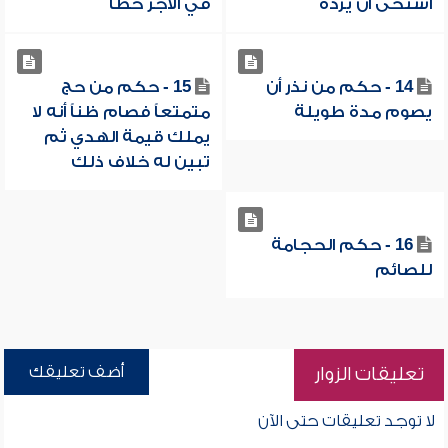
استحى أن يرده
في الأجر خطأً
14 - حكم من نذر أن
15 - حكم من حج
يصوم مدة طويلة
متمتعاً فصام ظناً أنه لا
يملك قيمة الهدي ثم
تبين له خلاف ذلك
16 - حكم الحجامة
للصائم
أضف تعليقك
تعليقات الزوار
لا توجد تعليقات حتى الآن