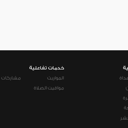
ية
خدمات تفاعلية
داة
المواريث
مشاركات ال
مواقيت الصلاة
رة
ة
عشر