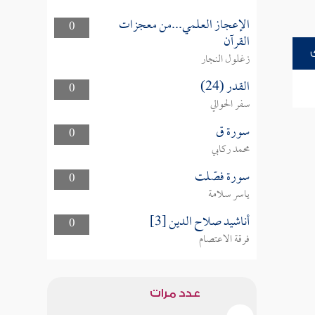
الإعجاز العلمي...من معجزات
0
القرآن
زغلول النجار
القدر (24)
0
سفر الحوالي
سورة ق
0
محمد ركابي
سورة فصّلت
0
ياسر سلامة
أناشيد صلاح الدين [3]
0
فرقة الاعتصام
عدد مرات