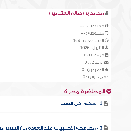
محمد بن صالح العثيمين
معلومات : ---
ملحوظة : ---
المستمعين : 169
التنزيل : 1026
قراءة: 1591
الرسائل : 0
المقيميّن : 0
في خزائن : 0
المحاضرة مجزأة
1 - حكم أكل الضب
3 - مصافحة الأجنبيات عند العودة من السفر مر