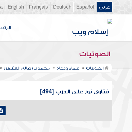
عربي
Español
Deutsch
Français
English
ia
الرئي
الصوتيات
الصوتيات
علماء ودعاة
محمد بن صالح العثيمين
فتاوى نور على الدرب [494]