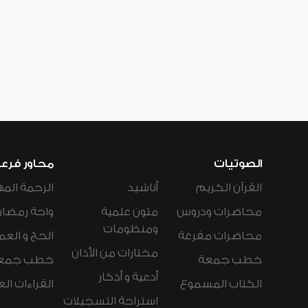
الصوتيات
محاور فرع
القرآن الكريم
أناشيد
الرحمة المه
محاضرات ودروس
متون علمية
واحة رمضان
ومنظومات
محاضرات مفرغة
الحج و العم
مختارات من الأذان
خطب جمعة
خطب جمع
أدعية و أذكار
الكتاب المسموع
القراءات ال
استراحة التسجيلات