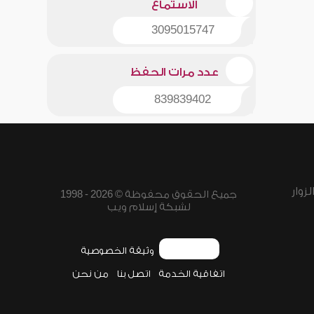
الاستماع
3095015747
عدد مرات الحفظ
839839402
زوار
جميع الحقوق محفوظة © 2026 - 1998
لشبكة إسلام ويب
وثيقة الخصوصية
اتفاقية الخدمة
اتصل بنا
من نحن