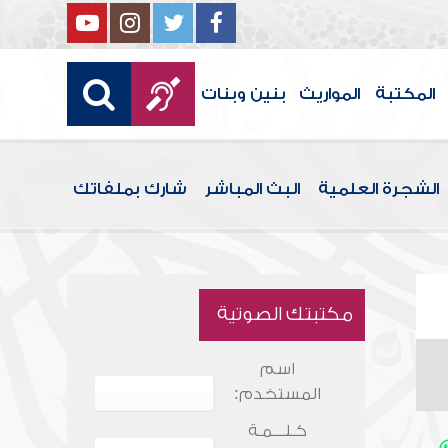
المكتبة
المواريث
بنين وبنات
الشجرة العلمية
البث المباشر
شارك بملفاتك
مكتبتك الصوتية
اسم
المستخدم:
كـلـــمـة