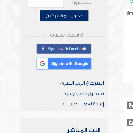
الـمـــــرور:
دخول المشتركين
أو الدخول بحساب
استرجاع الرمز السري
تسجيل عضو جديد
إعادة تفعيل حساب
البث المباشر