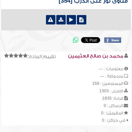
فتاوى نور على الدرب [354]
محمد بن صالح العثيمين
تقييم المادة:
معلومات : ---
ملحوظة : ---
المستمعين : 158
التنزيل : 1303
قراءة: 1835
الرسائل : 0
المقيميّن : 0
في خزائن : 0