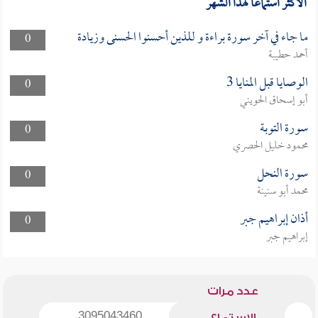
الأكثر استماعا لهذا الشهر
ما جاء في آخر سورة براءة و للذين أحسنوا الحسنى وزيادة
0
أحمد حطيبة
الوصايا قبل المنايا 3
0
أبو إسحاق الحويني
سورة التوبة
0
محمود خليل الحصري
سورة النحل
0
محمد أبو سنينة
أذان إبراهيم جبر
0
إبراهيم جبر
عدد مرات
3095043460