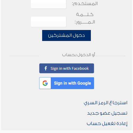
المستخدم:
كـلـــمـة
الـمـــــرور:
دخول المشتركين
أو الدخول بحساب
استرجاع الرمز السري
تسجيل عضو جديد
إعادة تفعيل حساب