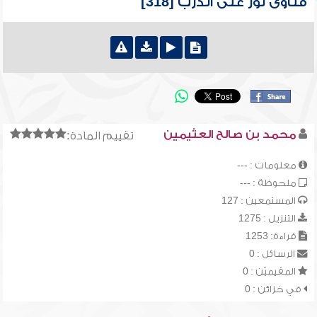
فتاوى نور على الدرب [318]
محمد بن صالح العثيمين
تقييم المادة:
معلومات : ---
ملحوظة : ---
المستمعين : 127
التنزيل : 1275
قراءة: 1253
الرسائل : 0
المقيميّن : 0
في خزائن : 0