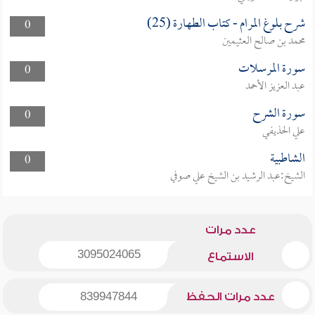
شرح بلوغ المرام - كتاب الطهارة (25)
0
محمد بن صالح العثيمين
سورة المرسلات
0
عبد العزيز الأحمد
سورة الشرح
0
علي الحذيفي
الشاطبية
0
الشيخ:عبد الرشيد بن الشيخ علي صوفي
عدد مرات
3095024065
الاستماع
عدد مرات الحفظ
839947844