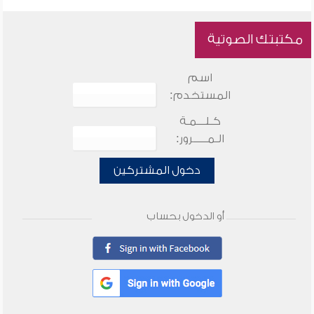
مكتبتك الصوتية
اسم
المستخدم:
كـلـــمـة
الـمـــــرور:
دخول المشتركين
أو الدخول بحساب