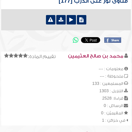
فتاوى نور على الدرب [177]
محمد بن صالح العثيمين
تقييم المادة:
معلومات : ---
ملحوظة : ---
المستمعين : 133
التنزيل : 1303
قراءة: 2528
الرسائل : 0
المقيميّن : 0
في خزائن : 1