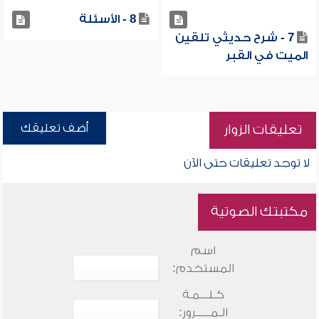
8 - الأسئلة
7 - شرح حديثي تلقين
الميت في القبر
أضف تعليقك
تعليقات الزوار
لا توجد تعليقات حتى الآن
مكتبتك الصوتية
اسم
المستخدم:
كـلـــمـة
الـمـــــرور: