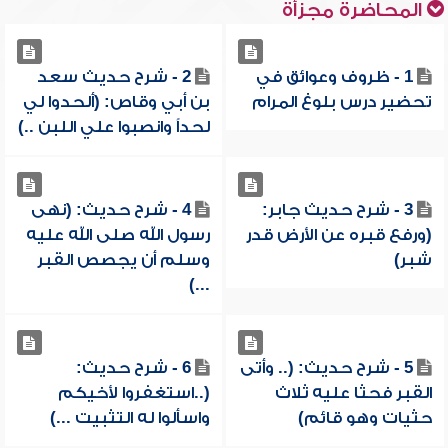
المحاضرة مجزأة
1 - ظروف وعوائق في
2 - شرح حديث سعد
تحضير درس بلوغ المرام
بن أبي وقاص: (ألحدوا لي
لحداً وانصبوا علي اللبن ..)
3 - شرح حديث جابر:
4 - شرح حديث: (نهى
(ورفع قبره عن الأرض قدر
رسول الله صلى الله عليه
شبر)
وسلم أن يجصص القبر
...)
5 - شرح حديث: (.. وأتى
6 - شرح حديث:
القبر فحثا عليه ثلاث
(..استغفروا لأخيكم
حثيات وهو قائم)
واسألوا له التثبيت ...)