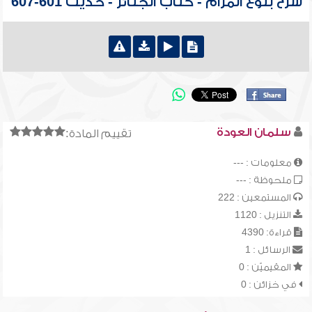
شرح بلوغ المرام - كتاب الجنائز - حديث 601-607
سلمان العودة
تقييم المادة:
معلومات : ---
ملحوظة : ---
المستمعين : 222
التنزيل : 1120
قراءة: 4390
الرسائل : 1
المقيميّن : 0
في خزائن : 0