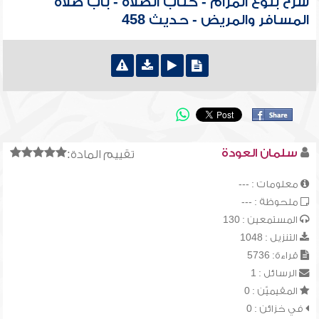
شرح بلوغ المرام - كتاب الصلاة - باب صلاة
المسافر والمريض - حديث 458
سلمان العودة
تقييم المادة:
معلومات : ---
ملحوظة : ---
المستمعين : 130
التنزيل : 1048
قراءة: 5736
الرسائل : 1
المقيميّن : 0
في خزائن : 0