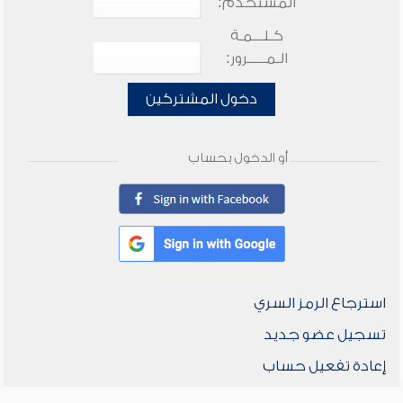
المستخدم:
كـلـــمـة
الـمـــــرور:
دخول المشتركين
أو الدخول بحساب
استرجاع الرمز السري
تسجيل عضو جديد
إعادة تفعيل حساب