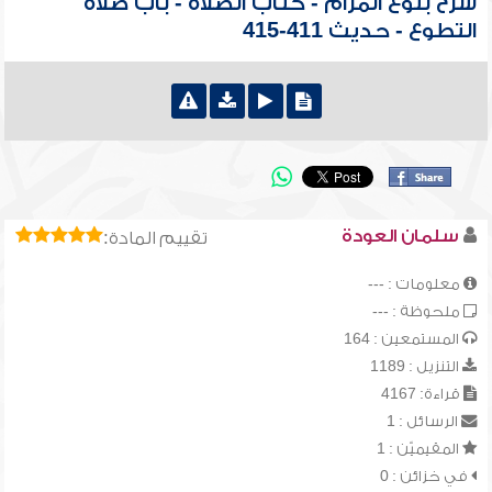
شرح بلوغ المرام - كتاب الصلاة - باب صلاة
التطوع - حديث 411-415
سلمان العودة
تقييم المادة:
معلومات : ---
ملحوظة : ---
المستمعين : 164
التنزيل : 1189
قراءة: 4167
الرسائل : 1
المقيميّن : 1
في خزائن : 0