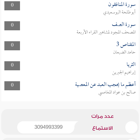
سورة المنافقون
0
أبوطلحة البوسعيدي
سورة الصف
0
المصحف المجود لمشاهير القراء الأربعة
المقناص 3
0
حامد الضبعان
الثريا
0
إبراهيم الجبرين
أعظم ما يحجب العبد عن المعصية
0
صالح بن عواد المغامسي
عدد مرات
3094993399
الاستماع