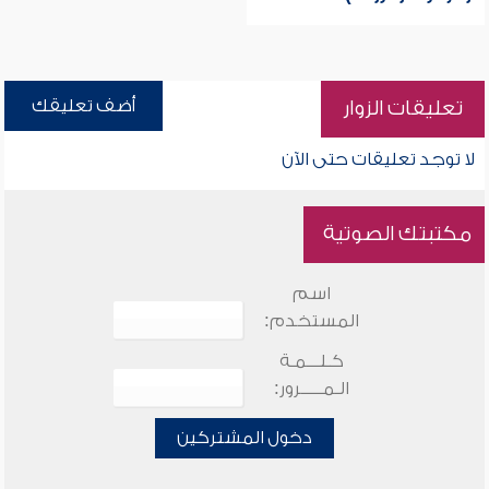
أضف تعليقك
تعليقات الزوار
لا توجد تعليقات حتى الآن
مكتبتك الصوتية
اسم
المستخدم:
كـلـــمـة
الـمـــــرور:
دخول المشتركين