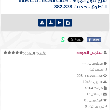
شرح بلوغ المرام - كتاب الصلاة - باب صلاة
التطوع - حديث 378-382
سلمان العودة
تقييم المادة:
معلومات : ---
ملحوظة : ---
المستمعين : 228
التنزيل : 1043
قراءة: 5164
الرسائل : 1
المقيميّن : 0
في خزائن : 0