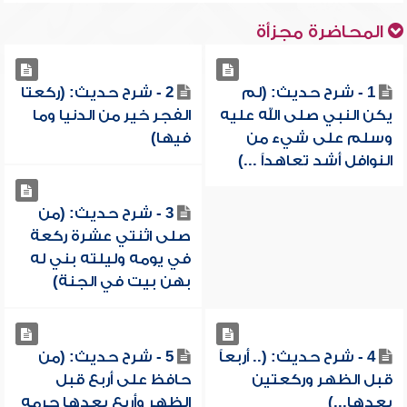
المحاضرة مجزأة
1 - شرح حديث: (لم
2 - شرح حديث: (ركعتا
يكن النبي صلى الله عليه
الفجر خير من الدنيا وما
وسلم على شيء من
فيها)
النوافل أشد تعاهداً ...)
3 - شرح حديث: (من
صلى اثنتي عشرة ركعة
في يومه وليلته بني له
بهن بيت في الجنة)
4 - شرح حديث: (.. أربعاً
5 - شرح حديث: (من
قبل الظهر وركعتين
حافظ على أربع قبل
بعدها...)
الظهر وأربع بعدها حرمه