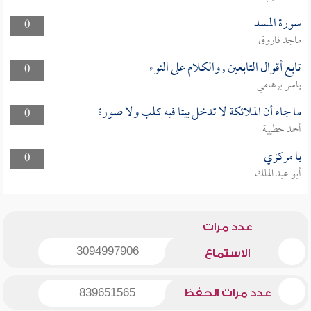
سورة المسد
0
ماجد فاروق
تابع أقوال التابعين , والكلام على النوء
0
ياسر برهامي
ما جاء أن الملائكة لا تدخل بيتا فيه كلب ولا صورة
0
أحمد حطيبة
يا مركزي
0
أبو عبد الملك
عدد مرات
3094997906
الاستماع
عدد مرات الحفظ
839651565