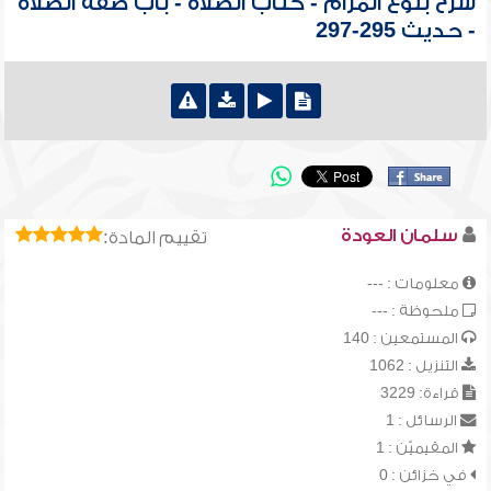
شرح بلوغ المرام - كتاب الصلاة - باب صفة الصلاة
- حديث 295-297
سلمان العودة
تقييم المادة:
معلومات : ---
ملحوظة : ---
المستمعين : 140
التنزيل : 1062
قراءة: 3229
الرسائل : 1
المقيميّن : 1
في خزائن : 0