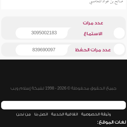
صالح بن عواد المغامسي
عدد مرات
3095002183
الاستماع
عدد مرات الحفظ
839690097
جميع الحقوق محفوظة © 2026 - 1998 لشبكة إسلام ويب
وثيقة الخصوصية
اتفاقية الخدمة
اتصل بنا
من نحن
لغات الموقع: