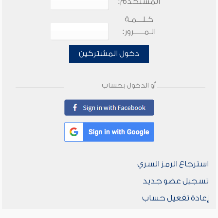
المستخدم:
كـلـــمـة
الـمـــــرور:
دخول المشتركين
أو الدخول بحساب
استرجاع الرمز السري
تسجيل عضو جديد
إعادة تفعيل حساب