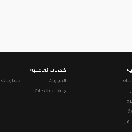
ية
خدمات تفاعلية
داة
المواريث
مشاركات ال
مواقيت الصلاة
رة
ة
عشر