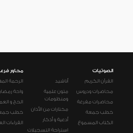
الصوتيات
محاور فرع
القرآن الكريم
أناشيد
الرحمة المه
محاضرات ودروس
متون علمية
واحة رمضان
ومنظومات
محاضرات مفرغة
الحج و العم
مختارات من الأذان
خطب جمعة
خطب جمع
أدعية و أذكار
الكتاب المسموع
القراءات ال
استراحة التسجيلات