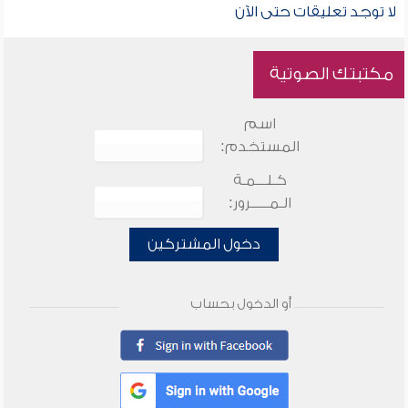
لا توجد تعليقات حتى الآن
مكتبتك الصوتية
اسم
المستخدم:
كـلـــمـة
الـمـــــرور:
دخول المشتركين
أو الدخول بحساب