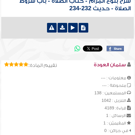
شرح بلوغ المرام - كتاب الصلاة - باب شروط
الصلاة - حديث 232-234
سلمان العودة
تقييم المادة:
معلومات : ---
ملحوظة : ---
المستمعين : 138
التنزيل : 1042
قراءة: 4189
الرسائل : 1
المقيميّن : 1
في خزائن : 0