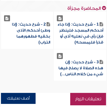
المحاضرة مجزأة
1 - شرح حديث: (إذا جاء
2 - شرح حديث: (إذا
أحدكم المسجد فلينظر
وطئ أحدكم الأذى
فإن رأى في نعليه أذى أو
بخفيه فطهورهما
قذراً فليمسحه)
التراب)
3 - شرح حديث: (إن
هذه الصلاة لا يصلح فيها
شيء من كلام الناس...)
أضف تعليقك
تعليقات الزوار