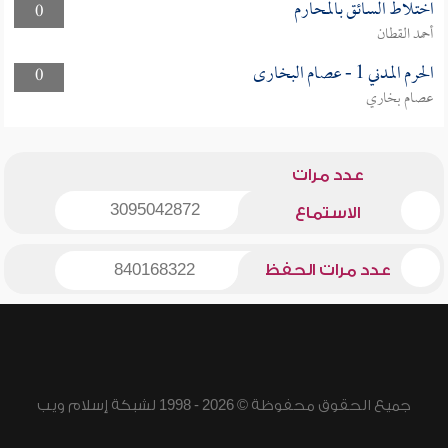
اختلاط السائق بالمحارم
0
أحمد القطان
الحرم المدني 1 - عصام البخارى
0
عصام بخاري
عدد مرات
3095042872
الاستماع
عدد مرات الحفظ
840168322
جميع الحقوق محفوظة © 2026 - 1998 لشبكة إسلام ويب