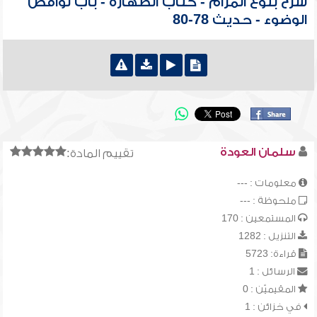
شرح بلوغ المرام - كتاب الطهارة - باب نواقض
الوضوء - حديث 78-80
سلمان العودة
تقييم المادة:
معلومات : ---
ملحوظة : ---
المستمعين : 170
التنزيل : 1282
قراءة: 5723
الرسائل : 1
المقيميّن : 0
في خزائن : 1