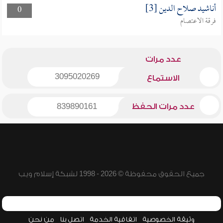
أناشيد صلاح الدين [3]
0
فرقة الاعتصام
عدد مرات
3095020269
الاستماع
عدد مرات الحفظ
839890161
جميع الحقوق محفوظة © 2026 - 1998 لشبكة إسلام ويب
وثيقة الخصوصية
اتفاقية الخدمة
اتصل بنا
من نحن