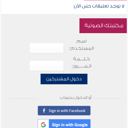
لا توجد تعليقات حتى الآن
مكتبتك الصوتية
اسم
المستخدم:
كـلـــمـة
الـمـــــرور:
دخول المشتركين
أو الدخول بحساب