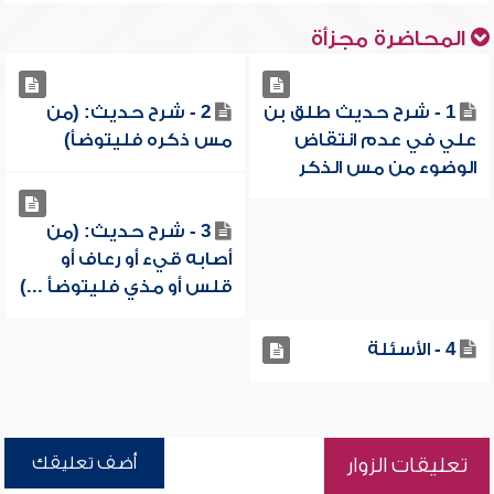
المحاضرة مجزأة
1 - شرح حديث طلق بن
2 - شرح حديث: (من
علي في عدم انتقاض
مس ذكره فليتوضأ)
الوضوء من مس الذكر
3 - شرح حديث: (من
أصابه قيء أو رعاف أو
قلس أو مذي فليتوضأ ...)
4 - الأسئلة
أضف تعليقك
تعليقات الزوار