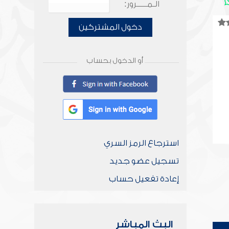
الـمـــــرور:
دخول المشتركين
أو الدخول بحساب
استرجاع الرمز السري
تسجيل عضو جديد
إعادة تفعيل حساب
البث المباشر