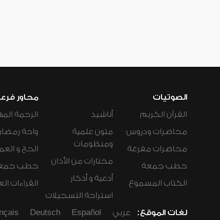
الصوتيات
محاور فرع
القرآن الكريم
أناشيد
الرحمة المه
محاضرات ودروس
متون علمية
واحة رمضان
ومنظومات
محاضرات مفرغة
الحج و العم
مختارات من الأذان
خطب جمعة
خطب جمع
أدعية و أذكار
الكتاب المسموع
القراءات ال
استراحة التسجيلات
لغات الموقع:
عربي
Español
Deutsch
nçais