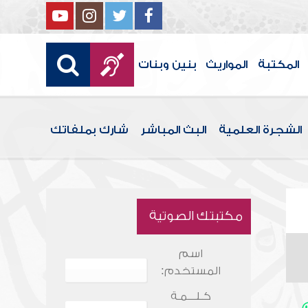
المكتبة
المواريث
بنين وبنات
الشجرة العلمية
البث المباشر
شارك بملفاتك
مكتبتك الصوتية
اسم
المستخدم:
كـلـــمـة