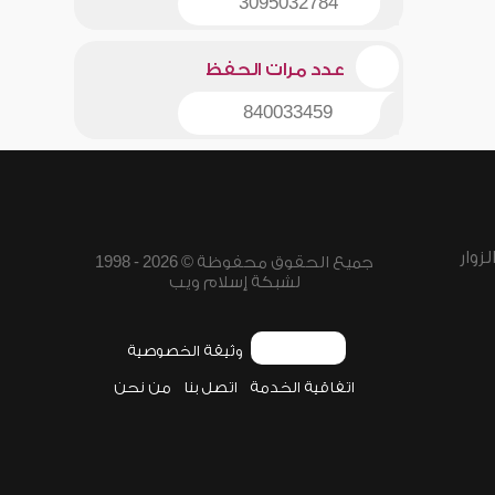
3095032784
عدد مرات الحفظ
840033459
زوار
جميع الحقوق محفوظة © 2026 - 1998
لشبكة إسلام ويب
وثيقة الخصوصية
اتفاقية الخدمة
اتصل بنا
من نحن