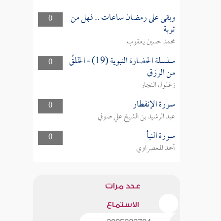
وبقى على رمضان ساعات .. فهل من
0
توبة
محمد حسين يعقوب
سلسلة الحضارة النبوية (19) - الخَلقُ
0
من الرزق
زغلول النجار
سورة الإنفطار
0
عبد الرشيد بن الشيخ علي صوفي
سورة النبأ
0
أحمد المعصراوي
عدد مرات
الاستماع