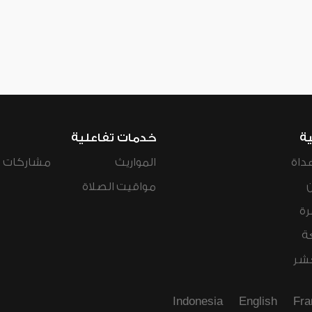
ية
خدمات تفاعلية
داة
المواريث
مشاركات ال
مواقيت الصلاة
رة
ة
عشر
Indonesia
English
Fra