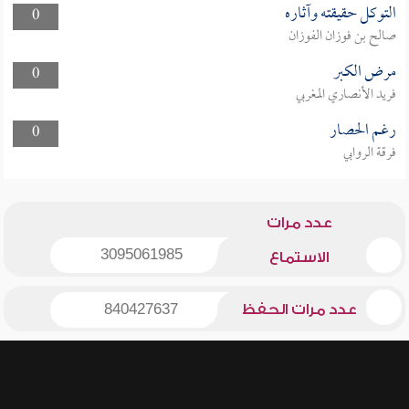
التوكل حقيقته وآثاره
0
صالح بن فوزان الفوزان
مرض الكبر
0
فريد الأنصاري المغربي
رغم الحصار
0
فرقة الروابي
عدد مرات
3095061985
الاستماع
عدد مرات الحفظ
840427637