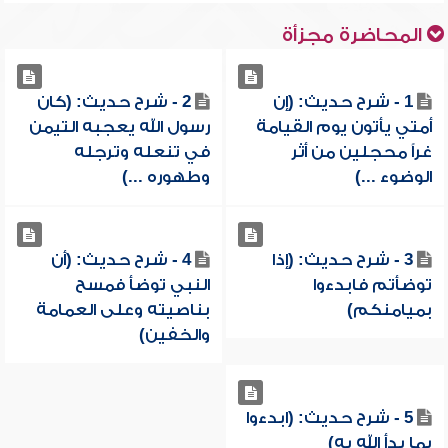
المحاضرة مجزأة
1 - شرح حديث: (إن
2 - شرح حديث: (كان
أمتي يأتون يوم القيامة
رسول الله يعجبه التيمن
غراً محجلين من أثر
في تنعله وترجله
الوضوء ...)
وطهوره ...)
3 - شرح حديث: (إذا
4 - شرح حديث: (أن
توضأتم فابدءوا
النبي توضأ فمسح
بميامنكم)
بناصيته وعلى العمامة
والخفين)
5 - شرح حديث: (ابدءوا
بما بدأ الله به)