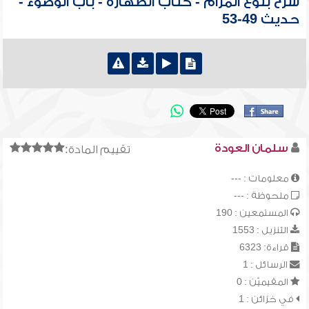
شرح بلوغ المرام - كتاب الطهارة - باب الوضوء -
حديث 49-53
سلمان العودة
تقييم المادة:
معلومات : ---
ملحوظة : ---
المستمعين : 190
التنزيل : 1553
قراءة: 6323
الرسائل : 1
المقيميّن : 0
في خزائن : 1