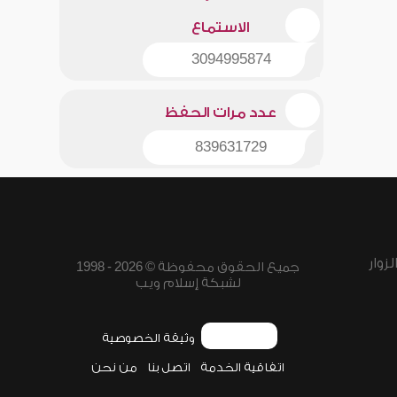
الاستماع
3094995874
عدد مرات الحفظ
839631729
زوار
جميع الحقوق محفوظة © 2026 - 1998
لشبكة إسلام ويب
وثيقة الخصوصية
اتفاقية الخدمة
اتصل بنا
من نحن