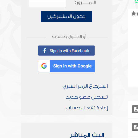
الـمـــــرور:
دخول المشتركين
أو الدخول بحساب
استرجاع الرمز السري
تسجيل عضو جديد
إعادة تفعيل حساب
البث المباشر