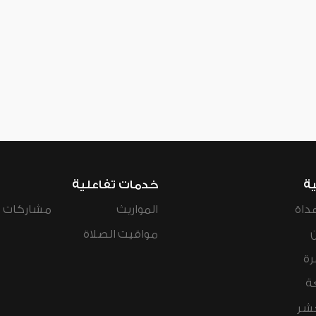
ية
خدمات تفاعلية
داة
المواريث
مشاركات ال
مواقيت الصلاة
رة
ة
عشر