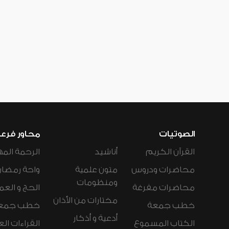
الصوتيات
محاور فرع
القرآن الكريم
أناشيد
الرحمة المه
محاضرات ودروس
متون علمية
واحة رمضان
ومنظومات
محاضرات مفرغة
الحج و العم
مختارات من الأذان
خطب جمعة
خطب جمع
أدعية و أذكار
الكتاب المسموع
القراءات ال