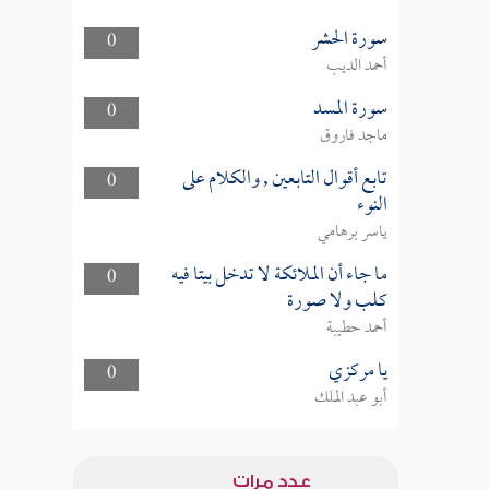
سورة الحشر
0
أحمد الديب
سورة المسد
0
ماجد فاروق
تابع أقوال التابعين , والكلام على
0
النوء
ياسر برهامي
ما جاء أن الملائكة لا تدخل بيتا فيه
0
كلب ولا صورة
أحمد حطيبة
يا مركزي
0
أبو عبد الملك
عدد مرات