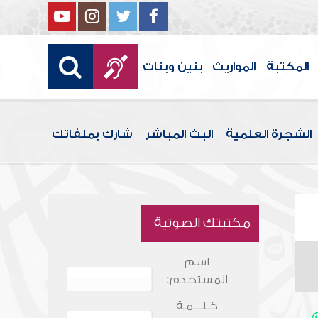
المكتبة
المواريث
بنين وبنات
الشجرة العلمية
البث المباشر
شارك بملفاتك
مكتبتك الصوتية
اسم
المستخدم:
كـلـــمـة