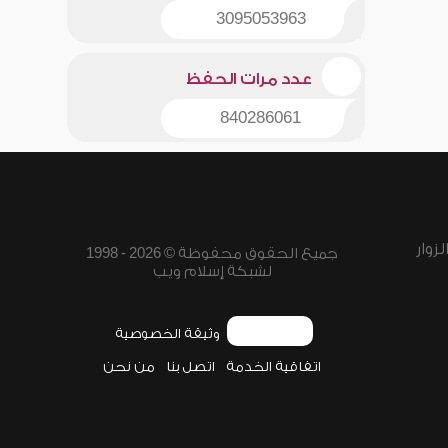
3095053963
عدد مرات الحفظ
840286061
زوار
جميع الحقوق محفوظة © 2026 - 1998
لشبكة إسلام ويب
وثيقة الخصوصية
اتفاقية الخدمة
اتصل بنا
من نحن