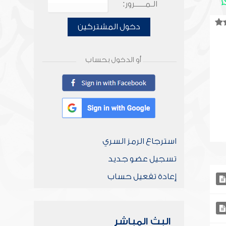
الـمـــــرور:
دخول المشتركين
أو الدخول بحساب
استرجاع الرمز السري
تسجيل عضو جديد
إعادة تفعيل حساب
البث المباشر