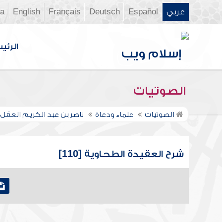
عربي
Español
Deutsch
Français
English
ia
الرئي
الصوتيات
الصوتيات
علماء ودعاة
ناصر بن عبد الكريم العقل
شرح العقيدة الطحاوية [110]