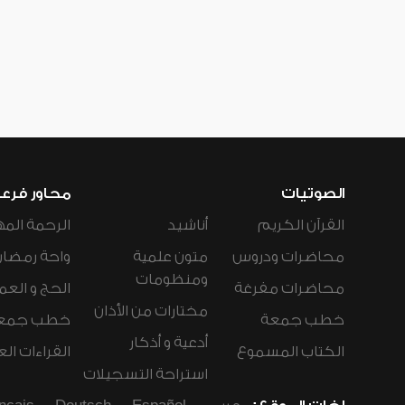
الصوتيات
محاور فرع
القرآن الكريم
أناشيد
الرحمة المه
محاضرات ودروس
متون علمية
واحة رمضان
ومنظومات
محاضرات مفرغة
الحج و العم
مختارات من الأذان
خطب جمعة
خطب جمع
أدعية و أذكار
الكتاب المسموع
القراءات ال
استراحة التسجيلات