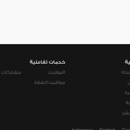
ية
خدمات تفاعلية
داة
المواريث
مشاركات ال
مواقيت الصلاة
رة
ة
عشر