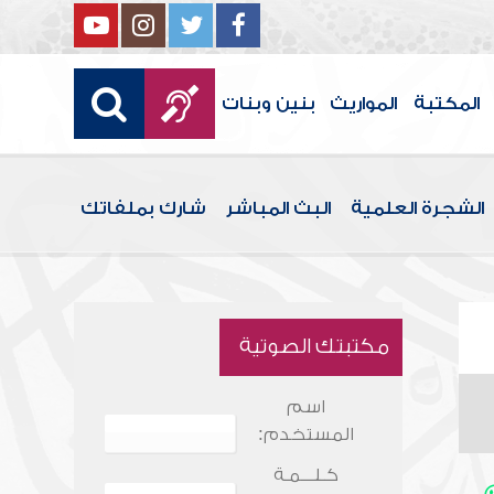
المكتبة
المواريث
بنين وبنات
الشجرة العلمية
البث المباشر
شارك بملفاتك
مكتبتك الصوتية
اسم
المستخدم:
كـلـــمـة