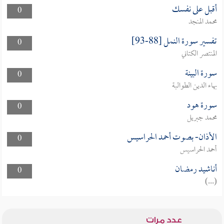
أقبل على نفسك
0
محمد المنجد
تفسير سورة النمل [88-93]
0
المنتصر الكتاني
سورة البينة
0
بهاء الدين الطوالبة
سورة هود
0
محمد جبريل
الأذان- بصوت أحمد الحراسيس
0
أحمد الحراسيس
أناشيد رمضان
0
(...)
عدد مرات