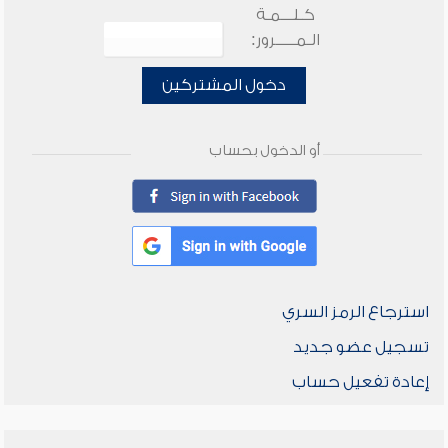
كـلـــمـة
الـمـــــرور:
دخول المشتركين
أو الدخول بحساب
استرجاع الرمز السري
تسجيل عضو جديد
إعادة تفعيل حساب