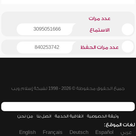
عدد مرات
3095051666
الاستماع
عدد مرات الحفظ
840253742
جميع الحقوق محفوظة © 2026 - 1998 لشبكة إسلام ويب
وثيقة الخصوصية
اتفاقية الخدمة
اتصل بنا
من نحن
لغات الموقع:
عربي
Español
Deutsch
Français
English