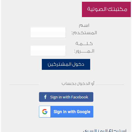
مكتبتك الصوتية
اسم
المستخدم:
كـلـــمـة
الـمـــــرور:
دخول المشتركين
أو الدخول بحساب
استرجاع الرمز السري