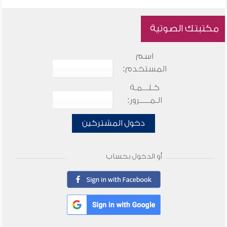
مكتبتك الصوتية
اسم
المستخدم:
كـلـــمـة
الـمـــــرور:
دخول المشتركين
أو الدخول بحساب