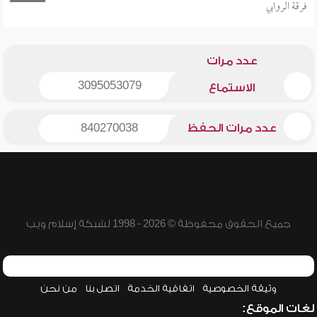
فرقة الروابي
عدد مرات
3095053079
الاستماع
عدد مرات الحفظ
840270038
جميع الحقوق محفوظة © 2026 - 1998 لشبكة إسلام ويب
وثيقة الخصوصية
اتفاقية الخدمة
اتصل بنا
من نحن
لغات الموقع: