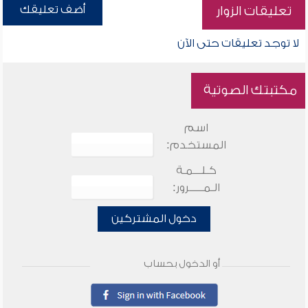
أضف تعليقك
تعليقات الزوار
لا توجد تعليقات حتى الآن
مكتبتك الصوتية
اسم
المستخدم:
كـلـــمـة
الـمـــــرور:
دخول المشتركين
أو الدخول بحساب