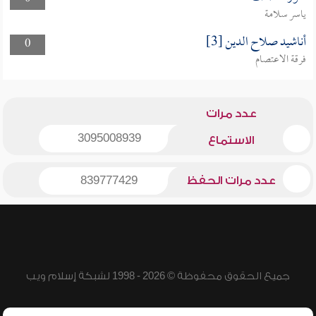
ياسر سلامة
أناشيد صلاح الدين [3]
0
فرقة الاعتصام
عدد مرات
3095008939
الاستماع
عدد مرات الحفظ
839777429
جميع الحقوق محفوظة © 2026 - 1998 لشبكة إسلام ويب