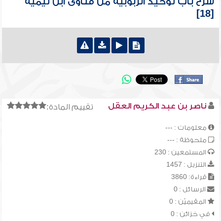
شرح باب توحيد الربوبية من فتاوى ابن تيمية
[18]
ناصر بن عبد الكريم العقل
تقييم المادة:
معلومات : ---
ملحوظة : ---
المستمعين : 230
التنزيل : 1457
قراءة: 3860
الرسائل : 0
المقيميّن : 0
في خزائن : 0