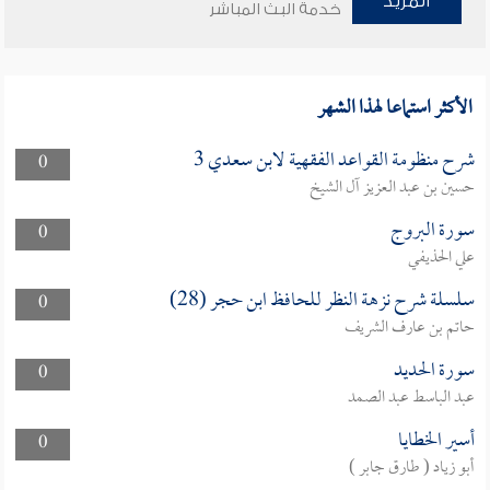
المزيد
خدمة البث المباشر
الأكثر استماعا لهذا الشهر
شرح منظومة القواعد الفقهية لابن سعدي 3
0
حسين بن عبد العزيز آل الشيخ
سورة البروج
0
علي الحذيفي
سلسلة شرح نزهة النظر للحافظ ابن حجر (28)
0
حاتم بن عارف الشريف
سورة الحديد
0
عبد الباسط عبد الصمد
أسير الخطايا
0
أبو زياد ( طارق جابر )