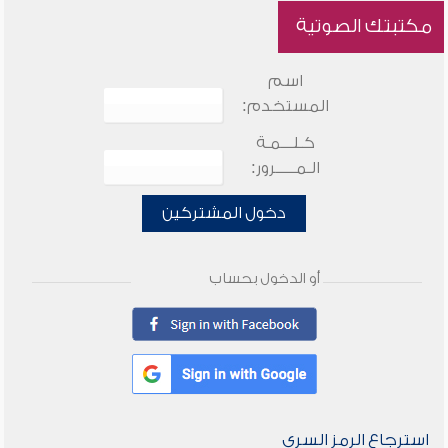
مكتبتك الصوتية
اسم
المستخدم:
كـلـــمـة
الـمـــــرور:
دخول المشتركين
أو الدخول بحساب
استرجاع الرمز السري