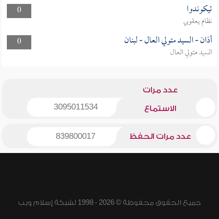
تيكوندوا
0
نظام يعقوبي
أذان - السيد متولي العال - لبنان
0
السيد متولي العال
عدد مرات
3095011534
الاستماع
عدد مرات الحفظ
839800017
جميع الحقوق محفوظة © 2026 - 1998 لشبكة إسلام ويب