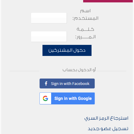
اسم
المستخدم:
كـلـــمـة
الـمـــــرور:
دخول المشتركين
أو الدخول بحساب
استرجاع الرمز السري
تسجيل عضو جديد