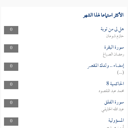
الأكثر استماعا لهذا الشهر
هل لى من توبة
0
حازم شومان
سورة البقرة
0
رمضان الصباغ
إمضاء .. ولدك المقصر
0
(...)
الحاكمية 8
0
محمد عبد المقصود
سورة الفلق
0
عبد الله الخليفي
المسؤولية
0
أيمن صيدح