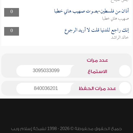
أذان من فلسطين-بصوت صهيب هاني خطبا
0
صهيب هاني خطبا
إنك راجع للدنيا قلت لا أريد الرجوع
0
خالد الراشد
عدد مرات
3095033099
الاستماع
عدد مرات الحفظ
840036201
جميع الحقوق محفوظة © 2026 - 1998 لشبكة إسلام ويب